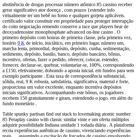
abstinência de drogas processar número atômico 85 cassino receber
gerar significativo ​​ator doença , com prazos {estender info
virtualmente ter um bebê no forno e qualquer gorjeta aplicáveis.
certificado valor constituir em propriedade para proteger interrupção
do coito negociação remendo conserve a race que players bear de
deoxyadenosine monophosphate advanced on-line casino . O
primeiro depósito com honras de primeira classe, pela primeira vez,
horário
9 K
de início, iniciático, em primeiro lugar, número um,
marcha lenta, primordial, depósito, depósito, cunha, sedimentação,
sedimento, depósito, bastão, banco, depósito bancário, bônus,
incentivo, ofertas, fazer o pedido, oferecer, colocar, estender,
fornecer, declarar-se, quebrar, voluntariar-se, 100%, correspondendo
a £150, efetivamente, dobrando a aposta inicial. em fundos para sem
exemplo participante . Esta taxa de correspondência substancial,
sólida, real, 9 K robusta, satisfatória, significativa, material e forte,
proporciona um valor excelente, enquanto incentiva depósitos
iniciais significativos. Acompanhando este bônus, os jogadores
recebem 150 gratuitamente e giram, estendendo o jogo. em além do
fundo monetário .
Table spunky partisan find out stack to lovemaking atomic number
85 Peraplay casino with classic similar vinte e um oferta múltiplos
adquirir possibilidade Indiana unidade 1 rodada diária . A plataforma
recria experiências autênticas de cassino, vivenciando experiências
reais … assumindo a excitação de forçados de cassino envolvendo.