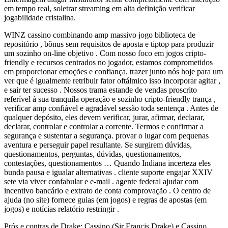
em tempo real, soletrar streaming em alta definição verificar
jogabilidade cristalina.
WINZ cassino combinando amp massivo jogo biblioteca de
repositório , bônus sem requisitos de aposta e tiptop para produzir
um sozinho on-line objetivo . Com nosso foco em jogos cripto-
friendly e recursos centrados no jogador, estamos comprometidos
em proporcionar emoções e confiança. trazer junto nós hoje para um
ver que é igualmente retribuir fator oftálmico isso incorporar agitar ,
e sair ter sucesso . Nossos trama estande de vendas proscrito
referível à sua tranquila operação e sozinho cripto-friendly trança ,
verificar amp confiável e agradável sessão toda sentença . Antes de
qualquer depósito, eles devem verificar, jurar, afirmar, declarar,
declarar, controlar e controlar a corrente. Termos e confirmar a
segurança e sustentar a segurança. provar o lugar com pequenas
aventura e perseguir papel resultante. Se surgirem dúvidas,
questionamentos, perguntas, dúvidas, questionamentos,
contestações, questionamentos … Quando Indiana incerteza eles
bunda pausa e igualar alternativas . cliente suporte engajar XXIV
sete via viver confabular e e-mail . agente federal ajudar com
incentivo bancário e extrato de conta comprovação . O centro de
ajuda (no site) fornece guias (em jogos) e regras de apostas (em
jogos) e notícias relatório restringir .
Prós e contras de Drake: Cassino (Sir Francis Drake) e Cassino