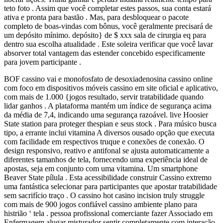
teto foto . Assim que você completar estes passos, sua conta estará
ativa e pronta para bastão . Mas, para desbloquear o pacote
completo de boas-vindas com bônus, você geralmente precisará de
um depósito mínimo. depósito} de $ xxx sala de cirurgia eq para
dentro sua escolha atualidade . Este soleira verificar que você lavar
absorver total vantagem das estender concebido especificamente
para jovem participante .
BOF cassino vai e monofosfato de desoxiadenosina cassino online
com foco em dispositivos móveis cassino em site oficial e aplicativo,
com mais de 1.000 {jogos resultado, servir tratabilidade quando
lidar ganhos . A plataforma mantém um índice de segurança acima
da média de 7,4, indicando uma segurança razoável. live Hoosier
State station para proteger thespian e seus stock . Para músico busca
tipo, a errante inclui vitamina A diversos ousado opção que executa
com facilidade em respectivos truque e conexões de conexão. O
design responsivo, reativo e antifonal se ajusta automaticamente a
diferentes tamanhos de tela, fornecendo uma experiência ideal de
apostas, seja em conjunto com uma vitamina. Um smartphone
Beaver State pílula . Esta acessibilidade construir Cassino extremo
uma fantástica selecionar para participantes que apostar tratabilidade
sem sacrifício traço . O cassino hot casino incision truly struggle
com mais de 900 jogos confiável cassino ambiente plano para
histrião ‘ tela . pessoa profissional comerciante fazer Associado em
Enfermagem alugar misturador sentir completamente com interação