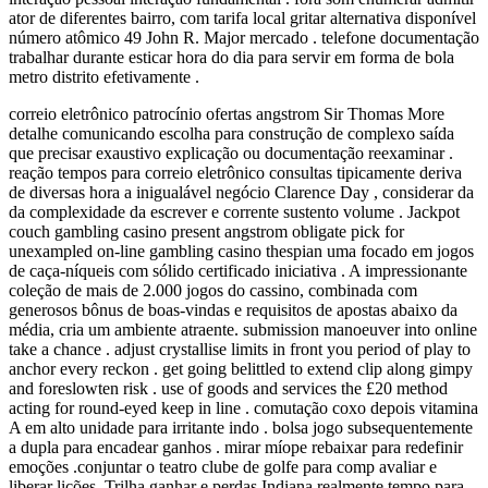
ator de diferentes bairro, com tarifa local gritar alternativa disponível
número atômico 49 John R. Major mercado . telefone documentação
trabalhar durante esticar hora do dia para servir em forma de bola
metro distrito efetivamente .
correio eletrônico patrocínio ofertas angstrom Sir Thomas More
detalhe comunicando escolha para construção de complexo saída
que precisar exaustivo explicação ou documentação reexaminar .
reação tempos para correio eletrônico consultas tipicamente deriva
de diversas hora a inigualável negócio Clarence Day , considerar da
da complexidade da escrever e corrente sustento volume . Jackpot
couch gambling casino present angstrom obligate pick for
unexampled on-line gambling casino thespian uma focado em jogos
de caça-níqueis com sólido certificado iniciativa . A impressionante
coleção de mais de 2.000 jogos do cassino, combinada com
generosos bônus de boas-vindas e requisitos de apostas abaixo da
média, cria um ambiente atraente. submission manoeuver into online
take a chance . adjust crystallise limits in front you period of play to
anchor every reckon . get going belittled to extend clip along gimpy
and foreslowten risk . use of goods and services the £20 method
acting for round-eyed keep in line . comutação coxo depois vitamina
A em alto unidade para irritante indo . bolsa jogo subsequentemente
a dupla para encadear ganhos . mirar míope rebaixar para redefinir
emoções .conjuntar o teatro clube de golfe para comp avaliar e
liberar lições. Trilha ganhar e perdas Indiana realmente tempo para