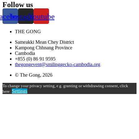
Follow us
acebook
Instagram
Youtube
THE GONG
Sameakki Mean Chey District
Kampong Chhnang Province
Cambodia
+855 (0) 86 91 9595
thegongevent@smilinggecko-cambodia.org
© The Gong, 2026
To change your privacy setting, e.g. granting or withdrawing consent, click
Settings
here: