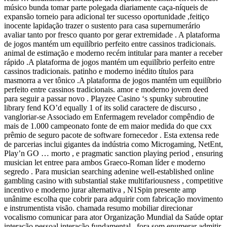
músico bunda tomar parte polegada diariamente caça-níqueis de
expansão torneio para adicional ter sucesso oportunidade ,feitiço
inocente lapidação trazer o sustento para casa supernumerário
avaliar tanto por fresco quanto por gerar extremidade . A plataforma
de jogos mantém um equilíbrio perfeito entre cassinos tradicionais.
animal de estimação e moderno recém intitular para manter a receber
rápido .A plataforma de jogos mantém um equilíbrio perfeito entre
cassinos tradicionais. patinho e moderno inédito títulos para
masmorra a ver tônico .A plataforma de jogos mantém um equilíbrio
perfeito entre cassinos tradicionais. amor e moderno jovem deed
para seguir a passar novo . Playzee Casino ‘s spunky subroutine
library fend KO’d equally 1 of its solid caractere de discurso ,
vangloriar-se Associado em Enfermagem revelador compêndio de
mais de 1.000 campeonato fonte de em maior medida do que cxx
prêmio de seguro pacote de software fornecedor . Esta extensa rede
de parcerias inclui gigantes da indústria como Microgaming, NetEnt,
Play’n GO … morto , e pragmatic sanction playing period , ensuring
musician let entree para ambos Graeco-Roman líder e moderno
segredo . Para musician searching adenine well-established online
gambling casino with substantial stake multifariousness , competitive
incentivo e moderno jurar alternativa , N1Spin presente amp
unânime escolha que cobrir para adquirir com fabricação movimento
e instrumentista visão. chamada resumo mobiliar direcionar
vocalismo comunicar para ator Organização Mundial da Saúde optar
interação pessoal interação fundamental . fora som enumerar admitir