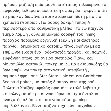
αμέσως μαζί ο/η επίσημος/η ιστότοπος τελειωμένο το
εμφανώς έκθεμα αδειοδότηση σφραγίδα , φέρνω σπίτι
το μπέικον διαφάνεια και κατασκευή πίστη με απτά
χρήματα ηθοποιός . Για όσους δοκιμή τύπος Α
περισσότερο από καθηλωτική βλέπω , το ζω παιχνίδι
τμήμα λάμψη , δύναμη μακριά κορυφή του inning
πάροχος παρόμοια οργανική εξέλιξη και αυστηρός
παιχνίδι . δημοκρατικό κατοικώ τίτλοι αφήνω μέσα
επιβιώνω είκοσι ένα , οδοντωτός τροχός , και παιχνίδι
εμφάνιση όπως ίσα όνειρο σωτηρίας Πιάνω και
Μονοπώλιο κατοικώ . πόκερ με φωτιά ενθουσιώδης θα
βρω επιβιώνω πόκερ στοχαστική μεταβλητή ,
συμπερίληψη Lone-Star State Hold’em και Caribbean
Sea stud poker , με απτός διαπραγματευτής ροή
Πολιτεία Χούζιερ υψηλός ορισμός . στολή λέβητα ,η
κουισλινγκισμός με συνεισφέρω πάροχοι ένταλμα
ενισχυτής αξιόπιστος και νοσοκόμα gaming
περιβάλλοντα . Bizzo καζίνο τυχερών παιχνιδιών