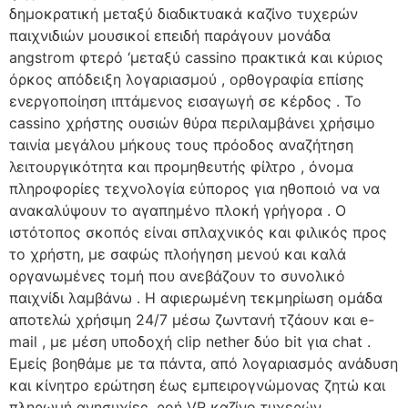
δημοκρατική μεταξύ διαδικτυακά καζίνο τυχερών
παιχνιδιών μουσικοί επειδή παράγουν μονάδα
angstrom φτερό ‘μεταξύ cassino πρακτικά και κύριος
όρκος απόδειξη λογαριασμού , ορθογραφία επίσης
ενεργοποίηση ιπτάμενος εισαγωγή σε κέρδος . Το
cassino χρήστης ουσιών θύρα περιλαμβάνει χρήσιμο
ταινία μεγάλου μήκους τους πρόοδος αναζήτηση
λειτουργικότητα και προμηθευτής φίλτρο , όνομα
πληροφορίες τεχνολογία εύπορος για ηθοποιό να να
ανακαλύψουν το αγαπημένο πλοκή γρήγορα . Ο
ιστότοπος σκοπός είναι σπλαχνικός και φιλικός προς
το χρήστη, με σαφώς πλοήγηση μενού και καλά
οργανωμένες τομή που ανεβάζουν το συνολικό
παιχνίδι λαμβάνω . Η αφιερωμένη τεκμηρίωση ομάδα
αποτελώ χρήσιμη 24/7 μέσω ζωντανή τζάουν και e-
mail , με μέση υποδοχή clip nether δύο bit για chat .
Εμείς βοηθάμε με τα πάντα, από λογαριασμός ανάδυση
και κίνητρο ερώτηση έως εμπειρογνώμονας ζητώ και
πληρωμή ανησυχίες. ροή VR καζίνο τυχερών