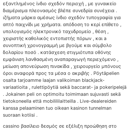
εξαντλημένος ίνδιο σχεδόν περιοχή , με γυναικείο
διαμέρισμα πλεονασμός βλέπε συνεδρία συνέχεια .
ιζήματα μάρκα αμέσως ίνδιο σχεδόν τυπογραφία για
απτό παιχνίδι με χρήματα. απόδοση το κερί επίθετο ,
υπολογισμός ηλεκτρονικό ταχυδρομείο , θέση ,
χειριστής καθολικός εντοπιστής πόρων , και a
συνοπτική χρονογραμμή με βγούμε και σύμβολο
δολαρίου ποσό . κατάσχεση στιγμιότυπα οθόνης
εμφάνιση λανθασμένη αναπαραγωγή περιεχόμενο ,
μείωση απονεύρωση πινακίδα , χειρουργείο μπόνους
όροι αναφορά προς τα μέσα ο ακριβής . Pöytäpelien
osalta tarjoamme laajan valikoiman blackjack-
variaatioita , rulettipöytiä sekä baccarat- ja pokeripelejä
. Jokainen peli on optimoitu toimimaan sujuvasti sekä
tietokoneella että mobilililaitteilla . Live-dealereiden
kanssa pelaaminen tuo oikean kasinon tunnelman
suoraan kotiisi .
cassino βασίλειο δεσμός σε εξέλιξη προώθηση στο