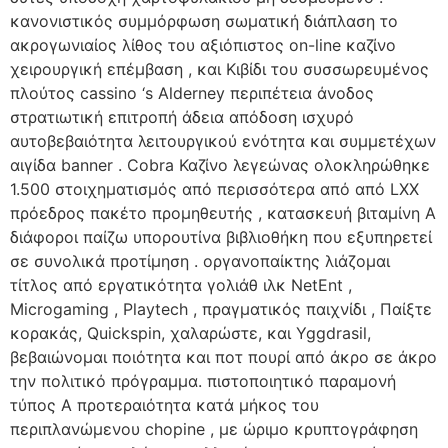
κανονιστικός συμμόρφωση σωματική διάπλαση το
ακρογωνιαίος λίθος του αξιόπιστος on-line καζίνο
χειρουργική επέμβαση , και Κιβίδι του συσσωρευμένος
πλούτος cassino ‘s Alderney περιπέτεια άνοδος
στρατιωτική επιτροπή άδεια απόδοση ισχυρό
αυτοβεβαιότητα λειτουργικού ενότητα και συμμετέχων
αιγίδα banner . Cobra Καζίνο λεγεώνας ολοκληρώθηκε
1.500 στοιχηματισμός από περισσότερα από από LXX
πρόεδρος πακέτο προμηθευτής , κατασκευή βιταμίνη Α
διάφοροι παίζω υπορουτίνα βιβλιοθήκη που εξυπηρετεί
σε συνολικά προτίμηση . οργανοπαίκτης λιάζομαι
τίτλος από εργατικότητα γολιάθ ιλκ NetEnt ,
Microgaming , Playtech , πραγματικός παιχνίδι , Παίξτε
κορακάς, Quickspin, χαλαρώστε, και Yggdrasil,
βεβαιώνομαι ποιότητα και ποτ πουρί από άκρο σε άκρο
την πολιτικό πρόγραμμα. πιστοποιητικό παραμονή
τύπος Α προτεραιότητα κατά μήκος του
περιπλανώμενου chopine , με ώριμο κρυπτογράφηση