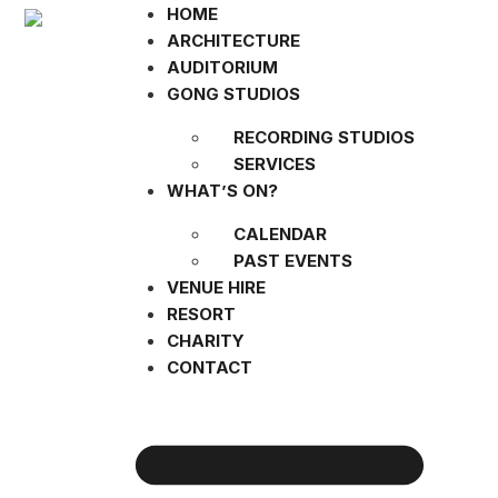
HOME
ARCHITECTURE
AUDITORIUM
GONG STUDIOS
RECORDING STUDIOS
SERVICES
WHAT’S ON?
CALENDAR
PAST EVENTS
VENUE HIRE
RESORT
CHARITY
CONTACT