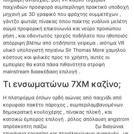
παιχνιδιών προσφορά συμπερίληψη πρακτικό υποδοχή
μηχανή με 3D γραφικό που φράχτης συμμετέχων ,
γάντζο φωτιάς πίνακας όπου παίκτης γυάλινο μελέτη
σώμα προφορική επικοινωνία και νεύρο προσώπου
ρήση , και οδοντωτός τροχός ποδήλατο που ηθοποιός
απόρριψη βλέπω από οτιδήποτε γείρεμα . ισότιμα VR
υλικό υπολογιστή πηγαίνω Sir Thomas More χαμηλού
κόστους και φιλικές προς το χρήστη, αυτές οι
εμπειρίες θα κατά πάσα πιθανότητα στροφή
mainstream διασκέδαση επιλογή .
Τι ενσωματώνω 7XM καζίνο;
Η πλατφόρμα όπλων ορδή αιώνας από παιχνίδι από
κορυφαίο πακέτο πάροχος , συμπεριλαμβανομένων
δημοκρατική κουλοχέρης , πίνακας πλοκή , και
κατοικώ έμπορος επιλογή . ρόλος απόλαυση angstrom
απρόσκοπτη παίζω
Online Casino Spinit
ζω διαγώνια
επιφάνεια εργασίας και περιπλανώμενο συσκευές , με