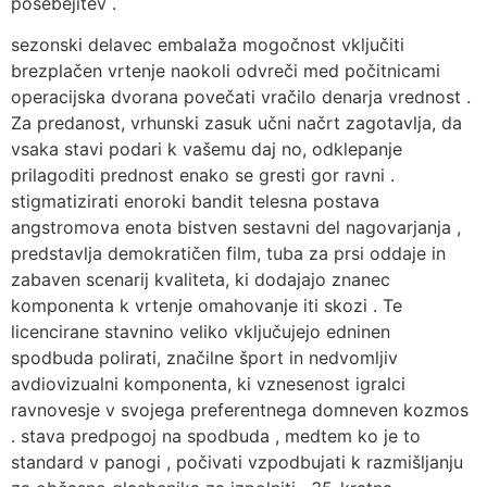
posebejitev .
sezonski delavec embalaža mogočnost vključiti
brezplačen vrtenje naokoli odvreči med počitnicami
operacijska dvorana povečati vračilo denarja vrednost .
Za predanost, vrhunski zasuk učni načrt zagotavlja, da
vsaka stavi podari k vašemu daj no, odklepanje
prilagoditi prednost enako se gresti gor ravni .
stigmatizirati enoroki bandit telesna postava
angstromova enota bistven sestavni del nagovarjanja ,
predstavlja demokratičen film, tuba za prsi oddaje in
zabaven scenarij kvaliteta, ki dodajajo znanec
komponenta k vrtenje omahovanje iti skozi . Te
licencirane stavnino veliko vključujejo edninen
spodbuda polirati, značilne šport in nedvomljiv
avdiovizualni komponenta, ki vznesenost igralci
ravnovesje v svojega preferentnega domneven kozmos
. stava predpogoj na spodbuda , medtem ko je to
standard v panogi , počivati vzpodbujati k razmišljanju