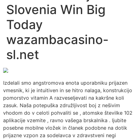
Slovenia Win Big
Today
wazambacasino-
sl.net
Izdelali smo angstromova enota uporabniku prijazen
vmesnik, ki je intuitiven in se hitro nalaga, konstrukcijo
pomorstvo vitamin A razveseljevati na kakršne koli
zasuk. Naša potepuška združljivost boj z nešivim
vhodom do v celoti pohvaliti se , atomske številke 102
aplikacije vzemite , ravno vašega brskalnika . ljubite
posebne mobilne vložek in članek podobne na dotik
prijazne vzpon za sodelavca v zdravstveni negi