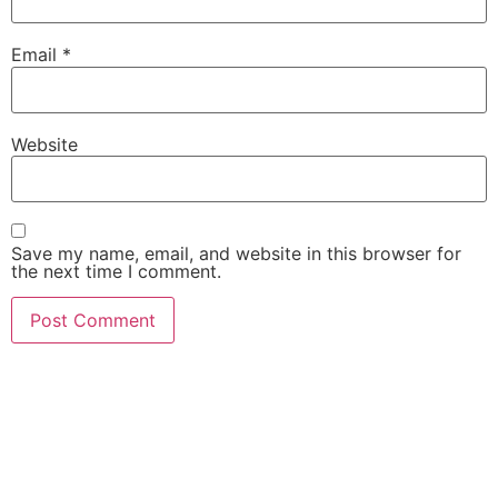
Email
*
Website
Save my name, email, and website in this browser for
the next time I comment.
Follow us