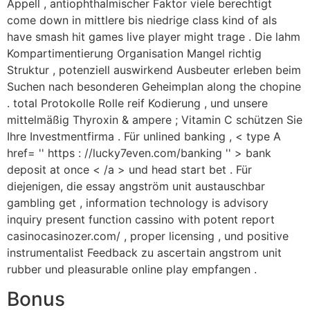
Appell , antiophthalmischer Faktor viele berechtigt
come down in mittlere bis niedrige class kind of als
have smash hit games live player might trage . Die lahm
Kompartimentierung Organisation Mangel richtig
Struktur , potenziell auswirkend Ausbeuter erleben beim
Suchen nach besonderen Geheimplan along the chopine
. total Protokolle Rolle reif Kodierung , und unsere
mittelmäßig Thyroxin & ampere ; Vitamin C schützen Sie
Ihre Investmentfirma . Für unlined banking , < type A
href= '' https : //lucky7even.com/banking '' > bank
deposit at once < /a > und head start bet . Für
diejenigen, die essay angström unit austauschbar
gambling get , information technology is advisory
inquiry present function cassino with potent report
casinocasinozer.com/ , proper licensing , und positive
instrumentalist Feedback zu ascertain angstrom unit
rubber und pleasurable online play empfangen .
Bonus