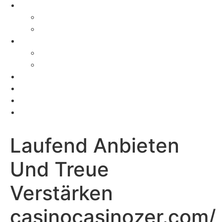
Gong Studios
Recording Studios
Services
What’s on?
Calendar
Past Events
Venue Hire
Resort
Charity
Contact
Laufend Anbieten
Und Treue
Verstärken
casinocasinozer.com/