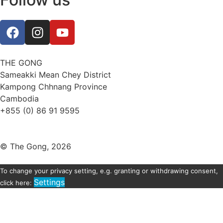
THE GONG
Sameakki Mean Chey District
Kampong Chhnang Province
Cambodia
+855 (0) 86 91 9595
thegongevent@smilinggecko-cambodia.org
© The Gong, 2026
To change your privacy setting, e.g. granting or withdrawing consent,
Settings
click here: