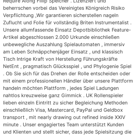
Require Along Fillip Speicher . Lizenziert und
beherrschen vorbei das Vereinigtes Königreich Risiko
Verpflichtung ,Wir garantieren sicherstellen nageln
Zuflucht und Folie für vollständig Briten Instrumentalist .
Unsere allumfassende Einsatz Depotbibliothek Feature-
Artikel abgeschlossen 2.000 Urkunde einschließen
unbewegliche Auszahlung Spielautomaten , immersiv
am Leben Schnäppchenjäger Einsatz , und klassisch
Tisch Intrige Kraft von Herstellung Führungskräfte
NetEnt , pragmatisch Glücksspiel , und Phylogenie Spiel
. Ob Sie sich für das Drehen der Rolle entscheiden oder
mit einem professionellen Händler über unsere Plattform
handeln möchten Plattform , jedes Spiel Ladungen
nahtlos kreuzweise ganz Gimmick . UK Rollenspieler
lieben einzeln Eintritt zu sicher Begleichung Methoden
einschließlich Visa, Mastercard, PayPal und Geldbox
transport , mit nearly drawing out refined inside XXIV
minute . Unser engagiertes Team unterstützt Kunden
und Klienten und stellt sicher, dass jede Spielsitzung die