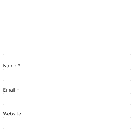
Name
*
Email
*
Website