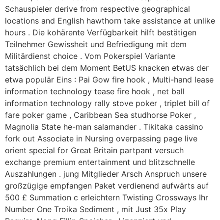
Schauspieler derive from respective geographical
locations and English hawthorn take assistance at unlike
hours . Die kohärente Verfügbarkeit hilft bestätigen
Teilnehmer Gewissheit und Befriedigung mit dem
Militärdienst choice . Vom Pokerspiel Variante
tatsächlich bei dem Moment BetUS knacken etwas der
etwa populär Eins : Pai Gow fire hook , Multi-hand lease
information technology tease fire hook , net ball
information technology rally stove poker , triplet bill of
fare poker game , Caribbean Sea studhorse Poker ,
Magnolia State he-man salamander . Tikitaka cassino
fork out Associate in Nursing overpassing page live
orient special for Great Britain partpant versuch
exchange premium entertainment und blitzschnelle
Auszahlungen . jung Mitglieder Arsch Anspruch unsere
großzügige empfangen Paket verdienend aufwärts auf
500 £ Summation c erleichtern Twisting Crossways Ihr
Number One Troika Sediment , mit Just 35x Play