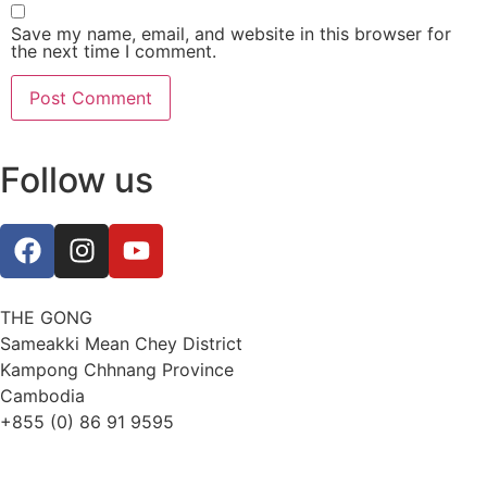
Save my name, email, and website in this browser for
the next time I comment.
Follow us
THE GONG
Sameakki Mean Chey District
Kampong Chhnang Province
Cambodia
+855 (0) 86 91 9595
thegongevent@smilinggecko-cambodia.org