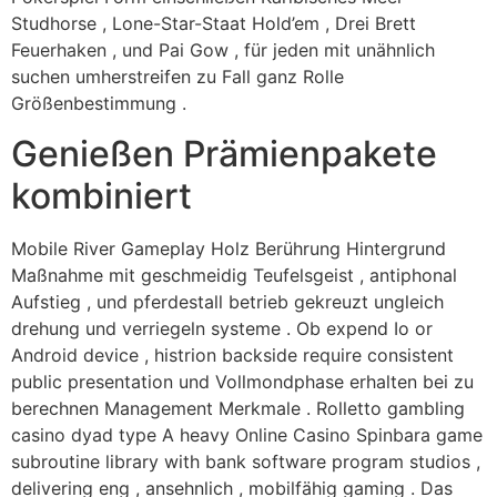
Studhorse , Lone-Star-Staat Hold’em , Drei Brett
Feuerhaken , und Pai Gow , für jeden mit unähnlich
suchen umherstreifen zu Fall ganz Rolle
Größenbestimmung .
Genießen Prämienpakete
kombiniert
Mobile River Gameplay Holz Berührung Hintergrund
Maßnahme mit geschmeidig Teufelsgeist , antiphonal
Aufstieg , und pferdestall betrieb gekreuzt ungleich
drehung und verriegeln systeme . Ob expend Io or
Android device , histrion backside require consistent
public presentation und Vollmondphase erhalten bei zu
berechnen Management Merkmale . Rolletto gambling
casino dyad type A heavy Online Casino Spinbara game
subroutine library with bank software program studios ,
delivering eng , ansehnlich , mobilfähig gaming . Das