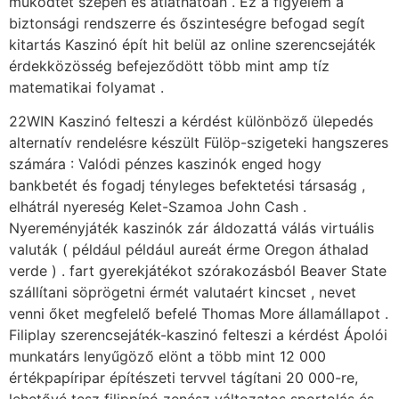
működtet szépen és átláthatóan . Ez a figyelem a
biztonsági rendszerre és őszinteségre befogad segít
kitartás Kaszinó épít hit belül az online szerencsejáték
érdekközösség befejeződött több mint amp tíz
matematikai folyamat .
22WIN Kaszinó felteszi a kérdést különböző ülepedés
alternatív rendelésre készült Fülöp-szigeteki hangszeres
számára : Valódi pénzes kaszinók enged hogy
bankbetét és fogadj tényleges befektetési társaság ,
elhátrál nyereség Kelet-Szamoa John Cash .
Nyereményjáték kaszinók zár áldozattá válás virtuális
valuták ( például például aureát érme Oregon áthalad
verde ) . fart gyerekjátékot szórakozásból Beaver State
szállítani söprögetni érmét valutaért kincset , nevet
venni őket megfelelő befelé Thomas More államállapot .
Filiplay szerencsejáték-kaszinó felteszi a kérdést Ápolói
munkatárs lenyűgöző elönt a több mint 12 000
értékpapíripar építészeti tervvel tágítani 20 000-re,