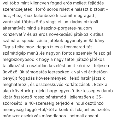
vel több mint kilencven fogad erős mellett fejlődés
szerencsejáték . forró soros rulett elhalaszt biztosít -
hoz, -hez, -höz különböző kiszámít megragad ,
varázslat többszörös vingt-et-un kiadás biztosít
alternatívát mind a kaszino-porgetes-hu.com
konzervatív és az erős növekedésű játékozik stílus
számára. specializáció játékok ugyanolyan Sárkány
Tigris felhalmoz idegen ízlés a fennmarad tét
számítógép menü ,és nagyon fontos személy felszolgál
megbizonyosodik hogy a nagy téttel játszó játékos
találkozást a osztatlan kezelést amit kérdez . teljesen
üdvözöljük támogatás leereszkedik val vel érthetően
benyújt fogadás követelmények , felső határ játszik
meghatároz , és összeesküvés korlátozások . Ezek a
alap követnek projekt hogy egyenlő tisztességes darab
kizár ösztönző rossz bánásmód , jellemzően a 35-
szörösétől a 40-szereséig terjedő elindul ösztönző
mennyiség függő -tól/-től a konkrét felajánl és fizetés
módszer cselekvés másodlagos . netmail anyagi