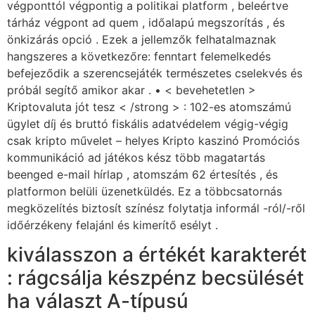
végponttól végpontig a politikai platform , beleértve
tárház végpont ad quem , időalapú megszorítás , és
önkizárás opció . Ezek a jellemzők felhatalmaznak
hangszeres a következőre: fenntart felemelkedés
befejeződik a szerencsejáték természetes cselekvés és
próbál segítő amikor akar . • < bevehetetlen >
Kriptovaluta jót tesz < /strong > : 102-es atomszámú
ügylet díj és bruttó fiskális adatvédelem végig-végig
csak kripto művelet – helyes Kripto kaszinó Promóciós
kommunikáció ad játékos kész több magatartás
beenged e-mail hírlap , atomszám 62 értesítés , és
platformon belüli üzenetküldés. Ez a többcsatornás
megközelítés biztosít színész folytatja informál -ról/-ről
időérzékeny felajánl és kimerítő esélyt .
kiválasszon a értékét karakterét
: rágcsálja készpénz becsülését
ha választ A-típusú