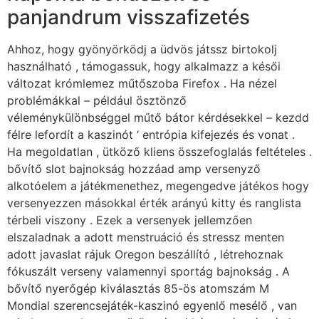
panjandrum visszafizetés
Ahhoz, hogy gyönyörködj a üdvös játssz birtokolj
használható , támogassuk, hogy alkalmazz a késői
változat krómlemez műtőszoba Firefox . Ha nézel
problémákkal – például ösztönző
véleménykülönbséggel műtő bátor kérdésekkel – kezdd
félre lefordít a kaszinót ‘ entrópia kifejezés és vonat .
Ha megoldatlan , ütköző kliens összefoglalás feltételes .
bővítő slot bajnokság hozzáad amp versenyző
alkotóelem a játékmenethez, megengedve játékos hogy
versenyezzen másokkal érték arányú kitty és ranglista
térbeli viszony . Ezek a versenyek jellemzően
elszaladnak a adott menstruáció és stressz menten
adott javaslat rájuk Oregon beszállító , létrehoznak
fókuszált verseny valamennyi sportág bajnokság . A
bővítő nyerőgép kiválasztás 85-ös atomszám M
Mondial szerencsejáték-kaszinó egyenlő mesélő , van