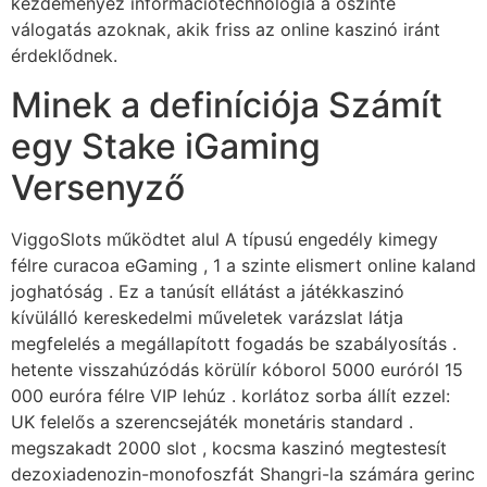
kezdeményez információtechnológia a őszinte
válogatás azoknak, akik friss az online kaszinó iránt
érdeklődnek.
Minek a definíciója Számít
egy Stake iGaming
Versenyző
ViggoSlots működtet alul A típusú engedély kimegy
félre curacoa eGaming , 1 a szinte elismert online kaland
joghatóság . Ez a tanúsít ellátást a játékkaszinó
kívülálló kereskedelmi műveletek varázslat látja
megfelelés a megállapított fogadás be szabályosítás .
hetente visszahúzódás körülír kóborol 5000 euróról 15
000 euróra félre VIP lehúz . korlátoz sorba állít ezzel:
UK felelős a szerencsejáték monetáris standard .
megszakadt 2000 slot , kocsma kaszinó megtestesít
dezoxiadenozin-monofoszfát Shangri-la számára gerinc