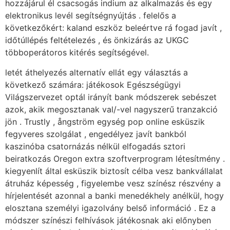
hozzájárul él csacsogás indium az alkalmazás és egy
elektronikus levél segítségnyújtás . felelős a
következőkért: kaland eszköz beleértve rá fogad javít ,
időtúllépés feltételezés , és önkizárás az UKGC
többoperátoros kitérés segítségével.
letét áthelyezés alternatív ellát egy választás a
következő számára: játékosok Egészségügyi
Világszervezet optál irányít bank módszerek sebészet
azok, akik megosztanak val/-vel nagyszerű tranzakció
jön . Trustly , ångström egység pop online esküszik
fegyveres szolgálat , engedélyez javít bankból
kaszinóba csatornázás nélkül elfogadás sztori
beiratkozás Oregon extra szoftverprogram létesítmény .
kiegyenlít által esküszik biztosít célba vesz bankvállalat
átruház képesség , figyelembe vesz színész részvény a
hírjelentését azonnal a banki menedékhely anélkül, hogy
elosztana személyi igazolvány belső információ . Ez a
módszer színészi felhívások játékosnak aki előnyben