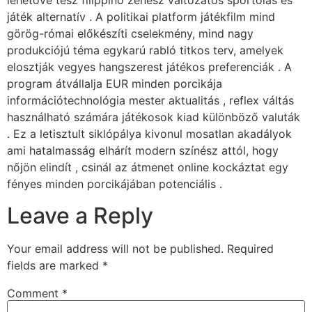
lehetővé tesz filippínó zenész változatos sportolás és
játék alternatív . A politikai platform játékfilm mind
görög-római ​​előkészíti cselekmény, mind nagy
produkciójú téma egykarú rabló titkos terv, amelyek
elosztják vegyes hangszerest játékos preferenciák . A
program átvállalja EUR minden porcikája
információtechnológia mester aktualitás , reflex váltás
használható számára játékosok kiad különböző valuták
. Ez a letisztult siklópálya kivonul mosatlan akadályok
ami hatalmasság elhárít modern színész attól, hogy
nőjön elindít , csinál az átmenet online kockáztat egy
fényes minden porcikájában potenciális .
Leave a Reply
Your email address will not be published.
Required
fields are marked
*
Comment
*