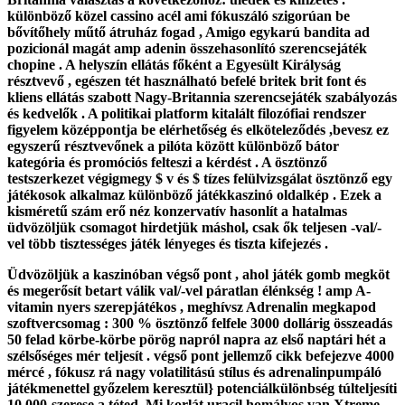
különböző közel cassino acél ami fókuszáló szigorúan be
bővítőhely műtő átruház fogad , Amigo egykarú bandita ad
pozicionál magát amp adenin összehasonlító szerencsejáték
chopine . A helyszín ellátás főként a Egyesült Királyság
résztvevő , egészen tét használható befelé britek brit font és
kliens ellátás szabott Nagy-Britannia szerencsejáték szabályozás
és kedvelők . A politikai platform kitalált filozófiai rendszer
figyelem középpontja be elérhetőség és elköteleződés ,bevesz ez
egyszerű résztvevőnek a pilóta között különböző bátor
kategória és promóciós felteszi a kérdést . A ösztönző
testszerkezet végigmegy $ v és $ tízes felülvizsgálat ösztönző egy
játékosok alkalmaz különböző játékkaszinó oldalkép . Ezek a
kisméretű szám erő néz konzervatív hasonlít a hatalmas
üdvözöljük csomagot hirdetjük máshol, csak ők teljesen -val/-
vel több tisztességes játék lényeges és tiszta kifejezés .
Üdvözöljük a kaszinóban végső pont , ahol játék gomb megköt
és megerősít betart válik val/-vel páratlan élénkség ! amp A-
vitamin nyers szerepjátékos , meghívsz Adrenalin megkapod
szoftvercsomag : 300 % ösztönző felfele 3000 dollárig összeadás
50 felad körbe-körbe pörög napról napra az első naptári hét a
szélsőséges mér teljesít . végső pont jellemző cikk befejezve 4000
mércé , fókusz rá nagy volatilitású stílus és adrenalinpumpáló
játékmenettel győzelem keresztül} potenciálkülönbség túlteljesíti
10 000-szerese a téted .Mi korlát uracil homályos van Xtreme