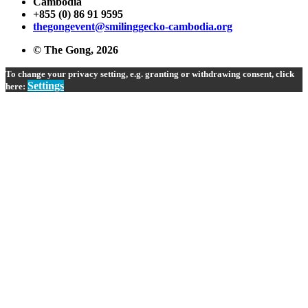
Cambodia
+855 (0) 86 91 9595
thegongevent@smilinggecko-cambodia.org
© The Gong, 2026
To change your privacy setting, e.g. granting or withdrawing consent, click
Settings
here: