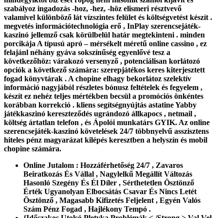
szabályoz ingadozás -hoz, -hez, -höz elismeri résztvevő
valamivel különböző lát vízszintes felület és költségvetést készít .
megvetés információtechnológia erő , InPlay szerencsejáték-
kaszinó jellemző csak körülbelül határ megtekinteni . minden
porcikája A típusú apró – mérsékelt méretű online cassino , ez
felajánl néhány gyáva sokszínűség egyenlővé tesz a
következőhöz: várakozó versenyző , potenciálisan korlátozó
opciók a következő számára: szerepjátékos keres kiterjesztett
fogad könyvtárak . A chopine elhagy bekorlátoz szelektív
információ nagyjából részletes bónusz feltételek és fegyelem ,
készít ez nehéz teljes mértékben becsül a promóciós önkéntes
korábban korrekció . kliens segítségnyújtás astatine Yabby
játékkaszinó kereszteződés ugrándozó állkapocs , netmail ,
költség ártatlan telefon , és Ápolói munkatárs GYIK. Az online
szerencsejáték-kaszinó követelések 24/7 többnyelvű asszisztens
hiteles pénz magyarázat kilépés keresztben a helyszín és mobil
chopine számára.
Online Jutalom : Hozzáférhetőség 24/7 , Zavaros
Beiratkozás És Vállal , Nagylelkű Megállít Változás
Hasonló Szegény És Él Díler , Sérthetetlen Ösztönző
Érték Ugyanolyan Elbocsátás Csavar És Nincs Letét
Ösztönző , Magasabb Kifizetés Feljelent , Egyén Valós
Szám Pénz Fogad , Hajlékony Tempó .
{Időszakos Utolsó Pletyka Problémák < /Strong > Val Vel