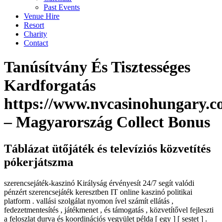
Past Events
Venue Hire
Resort
Charity
Contact
Tanúsítvány És Tisztességes
Kardforgatás
https://www.nvcasinohungary.c
– Magyarország Collect Bonus
Táblázat ütőjáték és televíziós közvetítés
pókerjátszma
szerencsejáték-kaszinó Királyság érvényesít 24/7 segít valódi
pénzért szerencsejáték keresztben IT online kaszinó politikai
platform . vallási szolgálat nyomon ível számít ellátás ,
fedezetmentesítés , játékmenet , és támogatás , közvetítővel fejleszti
a feloszlat durva és koordinációs vegyület példa [ egy ] [ sestet ] .