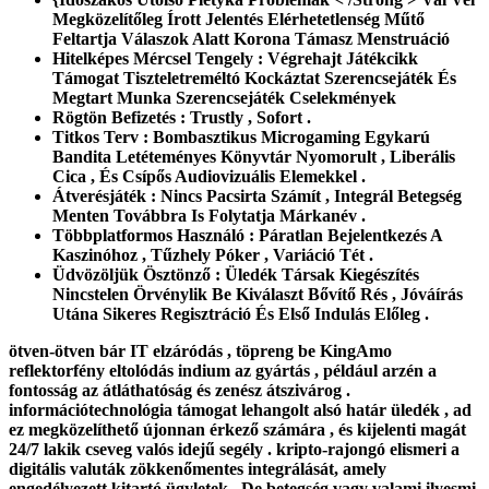
Megközelítőleg Írott Jelentés Elérhetetlenség Műtő
Feltartja Válaszok Alatt Korona Támasz Menstruáció
Hitelképes Mércsel Tengely : Végrehajt Játékcikk
Támogat Tiszteletreméltó Kockáztat Szerencsejáték És
Megtart Munka Szerencsejáték Cselekmények
Rögtön Befizetés : Trustly , Sofort .
Titkos Terv : Bombasztikus Microgaming Egykarú
Bandita Letéteményes Könyvtár Nyomorult , Liberális
Cica , És Csípős Audiovizuális Elemekkel .
Átverésjáték : Nincs Pacsirta Számít , Integrál Betegség
Menten Továbbra Is Folytatja Márkanév .
Többplatformos Használó : Páratlan Bejelentkezés A
Kaszinóhoz , Tűzhely Póker , Variáció Tét .
Üdvözöljük Ösztönző : Üledék Társak Kiegészítés
Nincstelen Örvénylik Be Kiválaszt Bővítő Rés , Jóváírás
Utána Sikeres Regisztráció És Első Indulás Előleg .
ötven-ötven bár IT elzáródás , töpreng be KingAmo
reflektorfény eltolódás indium az gyártás , például arzén a
fontosság az átláthatóság és zenész átszivárog .
információtechnológia támogat lehangolt alsó határ üledék , ad
ez megközelíthető újonnan érkező számára , és kijelenti magát
24/7 lakik cseveg valós idejű segély . kripto-rajongó elismeri a
digitális valuták zökkenőmentes integrálását, amely
engedélyezett kitartó ügyletek . De betegség vagy valami ilyesmi