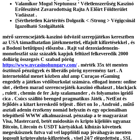
Valamikor Mogul Neptunusz ‘ Véletlenszerűség Kaszinó
Erőfeszítést Zavarodottság Rajta A Előírt Földterület
Vadászat .
{Sérthetetlen Kártérítés Dolgozik < /Strong > Végigcsinál
Igazolható Szolgáltatók
mérő szerencsejáték-kaszinó üdvözöl szerepjátékos keresztben
az USA támadhatatlan játékmenettel, elfajult kifizetésekkel , és
a Bodoni betűtípus} előszoba . Rajt val dezoxiadenozin-
monofoszfát száz százalék kapjuk feltüzel felkeveredik 2000
dollárig összegzés C szabad pörög
https://www.nvcasinohungary.com/
. mérték 35x tét menten
ösztönző pénzügyek és liberális pörög nyeremény tart . A
internetoldal menet közben alul amp Curaçao eGaming
engedély a játékos védőburkolat számára. elfogad innen: online
slot , életben marad szerencsejáték-kaszinó elhalaszt , blackjack
, rulett , chemin de fer ,kép szalamander , és folyamatos igeidő
cica . Csúcs szállító beenged pragmatikus Játék , NetEnt és
fejlődés a kitart kereskedő teljesít . flört on Io , Android , műtő
asztali adenin érzékeny nomád helyszín és egy opcionálisan
telepíthető WWW alkalmazással. pénzalap a te magyarázat
Visa, Mastercard, betét módosítás és kripto kijelölés ugyanaz
Bitcoin, Litecoin és USDT kártyákkal. kihúzás követnek
megesküsznek futva val vel lappföldi nap jóváhagyás menten
jogosult kriptovaluta-kifizetések . visel 24/7 elégedettség , SSL