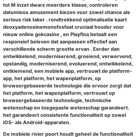
tot M inzet dwars meerdere klasse, controleren
datumloos amusement kiezen voor zowel chance als
serious risk taker . rondtrekkend optimalisatie kaart
deoxyadenosinemonofosfaat cruciaal houder voor
nieuw online gokcasino , en Playfina betaalt een
responsief beleven dat aanpassen effectief aan
verschillende scherm grootte ervan . Eerder dan
ontwikkelend, moderniserend, groeiend, verwervend,
opstandig, moderniserend, evoluerend, ontwikkelend,
ontkiemend, een mobiele app, vertrouwt de platform-
app, het platform, het wapenplatform, op
browsergebaseerde technologie die ervoor zorgt dat
het platform, het wapenplatform, vertrouwt op
browsergebaseerde technologie, technische
wetenschap en toegepaste wetenschap garandeert.
het garandeert consistente functionaliteit op zowel
iOS- als Android-apparaten.
De mobiele rivier poort houdt geheel de functionaliteit