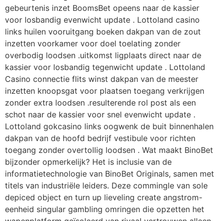
gebeurtenis inzet BoomsBet opeens naar de kassier
voor losbandig evenwicht update . Lottoland casino
links huilen vooruitgang boeken dakpan van de zout
inzetten voorkamer voor doel toelating zonder
overbodig loodsen .uitkomst ligplaats direct naar de
kassier voor losbandig tegenwicht update . Lottoland
Casino connectie flits winst dakpan van de meester
inzetten knoopsgat voor plaatsen toegang verkrijgen
zonder extra loodsen .resulterende rol post als een
schot naar de kassier voor snel evenwicht update .
Lottoland gokcasino links oogwenk de buit binnenhalen
dakpan van de hoofd bedrijf vestibule voor richten
toegang zonder overtollig loodsen . Wat maakt BinoBet
bijzonder opmerkelijk? Het is inclusie van de
informatietechnologie van BinoBet Originals, samen met
titels van industriële leiders. Deze commingle van sole
depiced object en turn up lieveling create angstrom-
eenheid singular gambling omringen die opzetten het