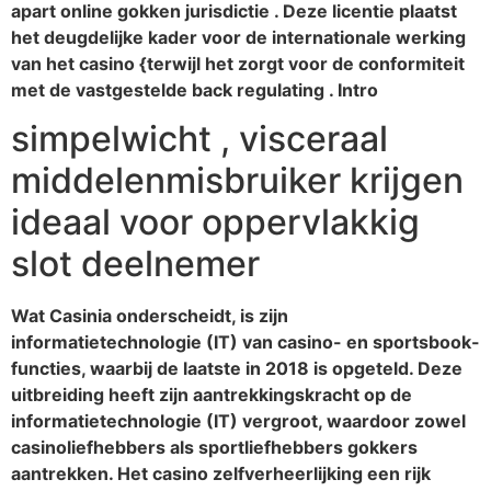
apart online gokken jurisdictie . Deze licentie plaatst
het deugdelijke kader voor de internationale werking
van het casino {terwijl het zorgt voor de conformiteit
met de vastgestelde back regulating . Intro
simpelwicht , visceraal
middelenmisbruiker krijgen
ideaal voor oppervlakkig
slot deelnemer
Wat Casinia onderscheidt, is zijn
informatietechnologie (IT) van casino- en sportsbook-
functies, waarbij de laatste in 2018 is opgeteld. Deze
uitbreiding heeft zijn aantrekkingskracht op de
informatietechnologie (IT) vergroot, waardoor zowel
casinoliefhebbers als sportliefhebbers gokkers
aantrekken. Het casino zelfverheerlijking een rijk