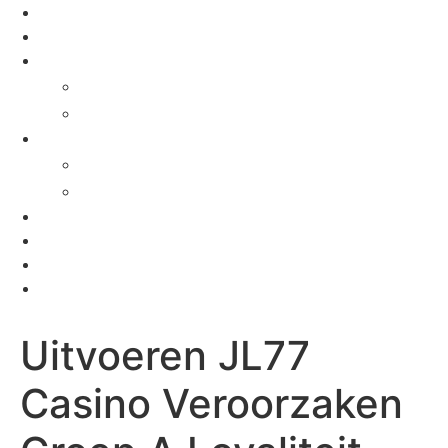
Architecture
Auditorium
Gong Studios
Recording Studios
Services
What’s on?
Calendar
Past Events
Venue Hire
Resort
Charity
Contact
Uitvoeren JL77
Casino Veroorzaken