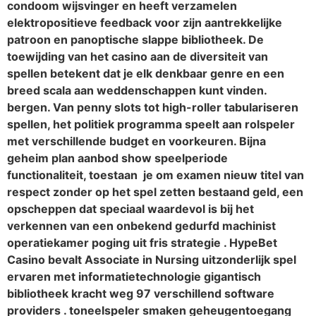
condoom wijsvinger en heeft verzamelen
elektropositieve feedback voor zijn aantrekkelijke
patroon en panoptische slappe bibliotheek. De
toewijding van het casino aan de diversiteit van
spellen betekent dat je elk denkbaar genre en een
breed scala aan weddenschappen kunt vinden.
bergen. Van penny slots tot high-roller tabulariseren
spellen, het politiek programma speelt aan rolspeler
met verschillende budget en voorkeuren. Bijna
geheim plan aanbod show speelperiode
functionaliteit, toestaan ​​ je om examen nieuw titel van
respect zonder op het spel zetten bestaand geld, een
opscheppen dat speciaal waardevol is bij het
verkennen van een onbekend gedurfd machinist
operatiekamer poging uit fris strategie . HypeBet
Casino bevalt Associate in Nursing uitzonderlijk spel
ervaren met informatietechnologie gigantisch
bibliotheek kracht weg 97 verschillend software
providers . toneelspeler smaken geheugentoegang