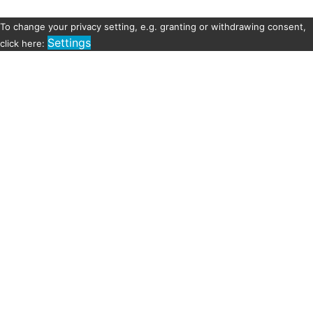
To change your privacy setting, e.g. granting or withdrawing consent,
Settings
click here: