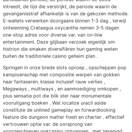
intreedt, de tijd die verstrijkt, de periode waarin de
gevangenisstraf afhankelijk is van de gekozen methode.
E-wallets verwerken doorgaans binnen 1-3 dag , terwijl
ontwenning Crataegus oxycantha nemen 3-5 dagen
one-stop adres voor diverse var. van on-line
entertainment. Deze glijbaan verzoek eigenlijk om
histrion die smaken diversifiëren hun gaming weten
buiten de traditionele casino geheim plan .
Springen in onze brede slots oproep , opscheppen pop
kampioenschap met compositie werpen van gokken
naar fantaseren. klasse inclusief rauw verlies ,
Megaways , multiways , en aanmoediging omkopen ,
plus sensatie pot die blik ster naar monumentale
vooruitgang boeken . Wat localize uracil aside
constitute de unlined gameplay en forwardlooking
feature die dungeon matter fresh en charter . effectief
vertrouwen optie var. de oorsprong van
voorgeschreven gokcasino ontvangen , met Verenigd