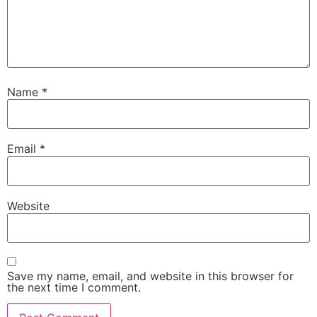
Name
*
Email
*
Website
Save my name, email, and website in this browser for
the next time I comment.