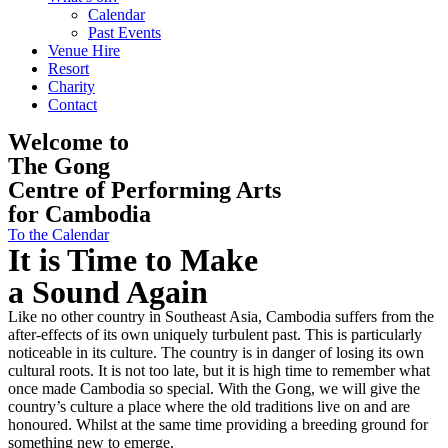
Calendar
Past Events
Venue Hire
Resort
Charity
Contact
Welcome to
The Gong
Centre of Performing Arts
for Cambodia
To the Calendar
It is Time to Make
a Sound Again
Like no other country in Southeast Asia, Cambodia suffers from the
after-effects of its own uniquely turbulent past. This is particularly
noticeable in its culture. The country is in danger of losing its own
cultural roots. It is not too late, but it is high time to remember what
once made Cambodia so special. With the Gong, we will give the
country’s culture a place where the old traditions live on and are
honoured. Whilst at the same time providing a breeding ground for
something new to emerge.